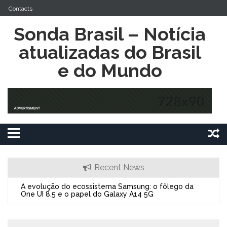
Skip
Contacts
to
content
Sonda Brasil – Notícia
atualizadas do Brasil
e do Mundo
Recent News
A evolução do ecossistema Samsung: o fôlego da
O Alc
One UI 8.5 e o papel do Galaxy A14 5G
Expan