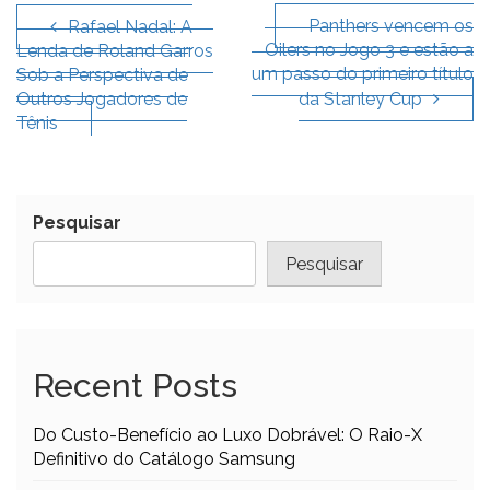
de
Panthers vencem os
Rafael Nadal: A
Oilers no Jogo 3 e estão a
Lenda de Roland Garros
artigos
um passo do primeiro título
Sob a Perspectiva de
Outros Jogadores de
da Stanley Cup
Tênis
Pesquisar
Pesquisar
Recent Posts
Do Custo-Benefício ao Luxo Dobrável: O Raio-X
Definitivo do Catálogo Samsung