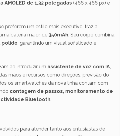
la AMOLED de 1,32 polegadas
(466 x 466 px) e
e preferem um estilo mais executivo, traz a
ma bateria maior, de
350mAh
. Seu corpo combina
l polido
, garantindo um visual sofisticado e
vam ao introduzir um
assistente de voz com IA
,
as mãos e recursos como direções, previsão do
odos os smartwatches da nova linha contam com
uindo
contagem de passos, monitoramento de
ctividade Bluetooth
.
lvidos para atender tanto aos entusiastas de