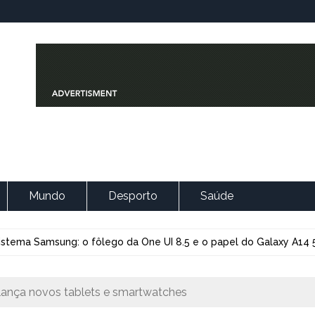
Mundo
Desporto
Saúde
istema Samsung: o fôlego da One UI 8.5 e o papel do Galaxy A14
ança novos tablets e smartwatches