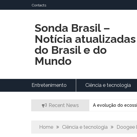
Skip
Contacts
to
content
Sonda Brasil –
Notícia atualizadas
do Brasil e do
Mundo
Entretenimento
Ciência e tecnologia
Recent News
A evolução do ecoss
Home
Ciência e tecnologia
Doogee l