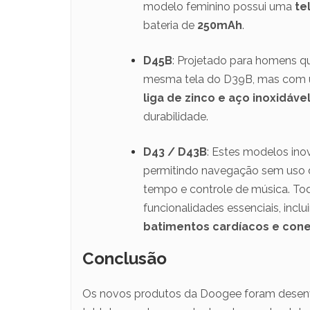
modelo feminino possui uma
te
bateria de
250mAh
.
D45B
: Projetado para homens qu
mesma tela do D39B, mas com u
liga de zinco e aço inoxidáve
durabilidade.
D43 / D43B
: Estes modelos ino
permitindo navegação sem uso d
tempo e controle de música. T
funcionalidades essenciais, incl
batimentos cardíacos e cone
Conclusão
Os novos produtos da Doogee foram desenvo