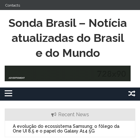
Skip
Contacts
to
content
Sonda Brasil – Notícia
atualizadas do Brasil
e do Mundo
Recent News
A evolução do ecossistema Samsung: o fôlego da
O Alc
One UI 8.5 e o papel do Galaxy A14 5G
Expan