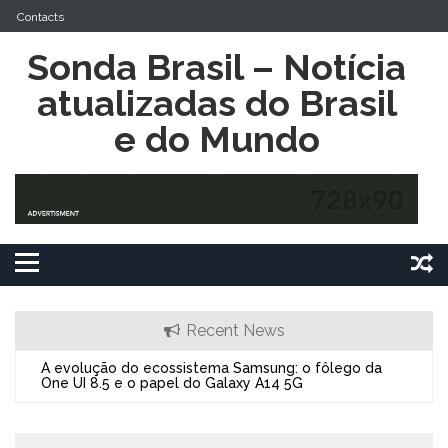
Skip
Contacts
to
content
Sonda Brasil – Notícia
atualizadas do Brasil
e do Mundo
Recent News
A evolução do ecossistema Samsung: o fôlego da
O Alc
One UI 8.5 e o papel do Galaxy A14 5G
Expan