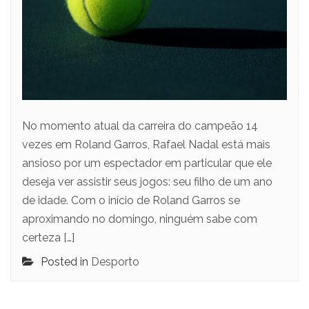
No momento atual da carreira do campeão 14
vezes em Roland Garros, Rafael Nadal está mais
ansioso por um espectador em particular que ele
deseja ver assistir seus jogos: seu filho de um ano
de idade. Com o início de Roland Garros se
aproximando no domingo, ninguém sabe com
certeza […]
Posted in
Desporto