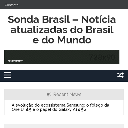
Skip
Contacts
to
content
Sonda Brasil – Notícia
atualizadas do Brasil
e do Mundo
Recent News
A evolução do ecossistema Samsung: o fôlego da
O Alc
One UI 8.5 e o papel do Galaxy A14 5G
Expan