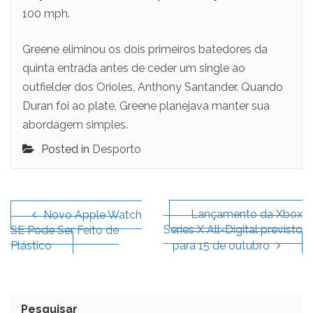
100 mph.
Greene eliminou os dois primeiros batedores da
quinta entrada antes de ceder um single ao
outfielder dos Orioles, Anthony Santander. Quando
Duran foi ao plate, Greene planejava manter sua
abordagem simples.
Posted in
Desporto
Navegação
de
Lançamento da Xbox
Novo Apple Watch
Series X All-Digital previsto
SE Pode Ser Feito de
artigos
Plástico
para 15 de outubro
Pesquisar