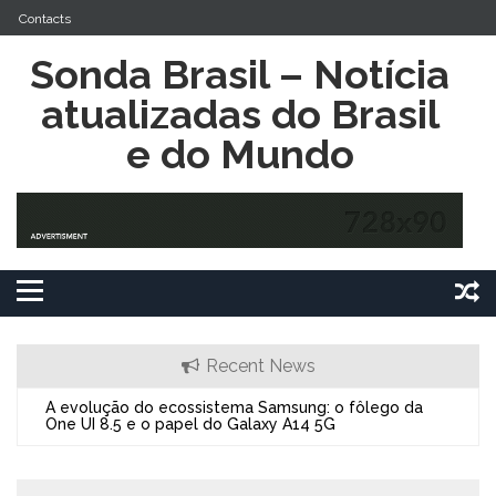
Skip
Contacts
to
content
Sonda Brasil – Notícia
atualizadas do Brasil
e do Mundo
Recent News
A evolução do ecossistema Samsung: o fôlego da
O Alc
One UI 8.5 e o papel do Galaxy A14 5G
Expan